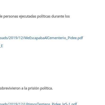
 personas ejecutadas políticas durante los
ploads/2019/12/MeEscapabaAlCementerio_Pidee.pdf
_E
revivieron a la prisión política.
loads/2019/12/UltimosTestigos_Pidee_lg5-1.pdf