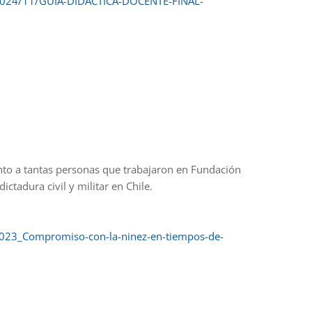
/2024/11/GUIA-DIDACTICA-DOCENTE-FINAL-
nto a tantas personas que trabajaron en Fundación
ctadura civil y militar en Chile.
2023_Compromiso-con-la-ninez-en-tiempos-de-