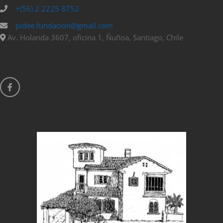
+(56) 2 2225 8752
pidee.fundacion@gmail.com
Av. Holanda 3607, oficina 1, Ñuñoa, Santiago, Chile