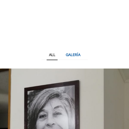
ALL
GALERÍA