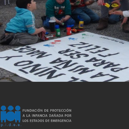
porno
sahabet
grandpashabet
roketbet
onwin
ligobet
royalbet
sahab