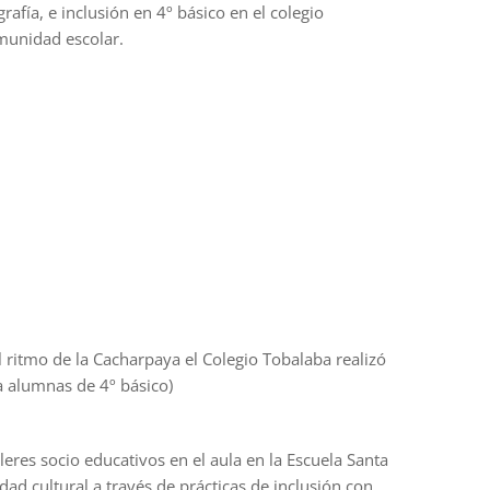
fía, e inclusión en 4º básico en el colegio
munidad escolar.
l ritmo de la Cacharpaya el Colegio Tobalaba realizó
ía alumnas de 4º básico)
eres socio educativos en el aula en la Escuela Santa
 cultural a través de prácticas de inclusión con