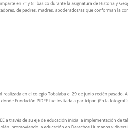
arte en 7º y 8º básico durante la asignatura de Historia y Geogra
cadores, de padres, madres, apoderados/as que conforman la co
l realizada en el colegio Tobalaba el 29 de junio recién pasado. A
 donde Fundación PIDEE fue invitada a participar. (En la fotograf
E a través de su eje de educación inicia la implementación de tall
olén, promoviendo la educación en Derechos Humanos y diversidad