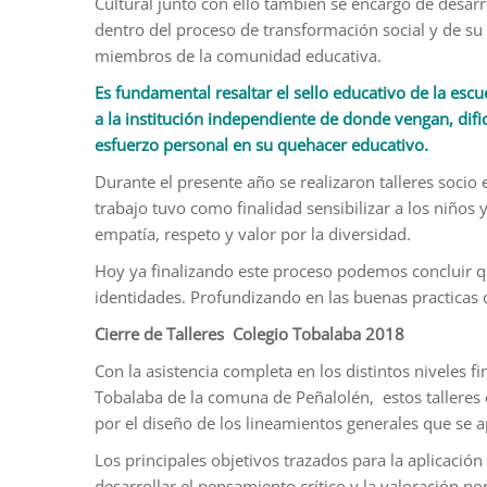
Cultural junto con ello también se encargó de desar
dentro del proceso de transformación social y de su p
miembros de la comunidad educativa.
Es fundamental resaltar el sello educativo de la esc
a la institución independiente de donde vengan, difi
esfuerzo personal en su quehacer educativo.
Durante el presente año se realizaron talleres socio e
trabajo tuvo como finalidad sensibilizar a los niños
empatía, respeto y valor por la diversidad.
Hoy ya finalizando este proceso podemos concluir qu
identidades. Profundizando en las buenas practicas c
Cierre de Talleres Colegio Tobalaba 2018
Con la asistencia completa en los distintos niveles f
Tobalaba de la comuna de Peñalolén, estos talleres 
por el diseño de los lineamientos generales que se ap
Los principales objetivos trazados para la aplicació
desarrollar el pensamiento crítico y la valoración po