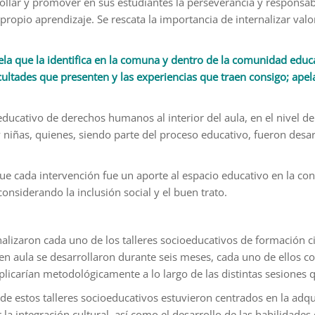
rollar y promover en sus estudiantes la perseverancia y responsa
ropio aprendizaje. Se rescata la importancia de internalizar valo
uela que la identifica en la comuna y dentro de la comunidad educa
cultades que presenten y las experiencias que traen consigo; apel
ducativo de derechos humanos al interior del aula, en el nivel de k
 y niñas, quienes, siendo parte del proceso educativo, fueron desa
e cada intervención fue un aporte al espacio educativo en la con
onsiderando la inclusión social y el buen trato.
inalizaron cada uno de los talleres socioeducativos de formación c
en aula se desarrollaron durante seis meses, cada uno de ellos c
licarían metodológicamente a lo largo de las distintas sesiones que
n de estos talleres socioeducativos estuvieron centrados en la ad
r la integración cultural, así como el desarrollo de las habilidad