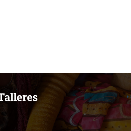
pidee.fund
Talleres
H