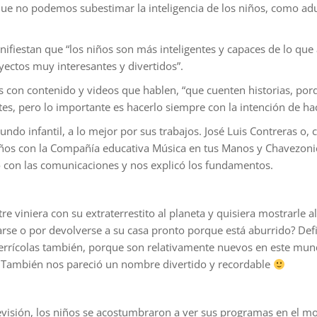
que no podemos subestimar la inteligencia de los niños, como adu
nifiestan que “los niños son más inteligentes y capaces de lo qu
ectos muy interesantes y divertidos”.
 con contenido y videos que hablen, “que cuenten historias, porqu
s, pero lo importante es hacerlo siempre con la intención de hace
mundo infantil, a lo mejor por sus trabajos. José Luis Contreras o,
iños con la Compañía educativa Música en tus Manos y Chavezonico
o con las comunicaciones y nos explicó los fundamentos.
tre viniera con su extraterrestito al planeta y quisiera mostrarle 
edarse o por devolverse a su casa pronto porque está aburrido? D
 terrícolas también, porque son relativamente nuevos en este mu
s. También nos pareció un nombre divertido y recordable
levisión, los niños se acostumbraron a ver sus programas en el m