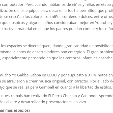
et o computador. Pero cuando hablamos de niños y niñas en etapa 
atización de los equipos para desarrollarlos ha permitido que pro
e se enseñan los colores con niños comiendo dulces, entre otros 
o que nosotros y algunos niños consideraban mejor en Youtube y
ructivo, material en el que los padres puedan confiar y los niños
e los espacios se diversifiquen, dando gran cantidad de posibilida
 mismo, cientos de desarrolladores han emergido. El gran problem
en, especialmente pensando en que los cerebros infantiles absorb
 mucho Yo Gabba Gabba en EEUU y por supuesto a 31 Minutos en C
e atrevieron a crear música original, con carácter. Por el lado d
o que se realiza para Gumball en cuanto a la libertad de estilos.
n nuestro país han realizado El Perro Chocolo y Cantando Aprend
s al aire y desarrollando presentaciones en vivo.
anar más espacios?