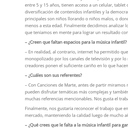
entre 5 y 15 años, tienen acceso a un celular, tabl
diversificación de contenidos infantiles y la democr
principales son niños llorando o niños malos, o dond
menos a esta edad. Finalmente decidimos analizar l
que teníamos en mente para lograr un resultado const
– ¿Creen que faltan espacios para la música infantil?
– En realidad, al contrario, internet ha permitido qu
monopolizado por los canales de televisión y por lo
creadores ponen el suficiente cariño en lo que hac
– ¿Cuáles son sus referentes?
– Con Canciones de Marte, antes de partir miramos
pueden disfrutar temáticas más complejas y también s
muchas referencias mencionables. Nos gusta el trabaj
Finalmente, nos gustaría reconocer el trabajo que e
mercado, manteniendo la calidad luego de mucho año
– ¿Qué crees que le falta a la música infantil para g