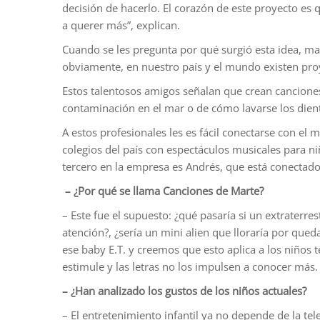
decisión de hacerlo. El corazón de este proyecto es 
a querer más”, explican.
Cuando se les pregunta por qué surgió esta idea, ma
obviamente, en nuestro país y el mundo existen proy
Estos talentosos amigos señalan que crean canciones
contaminación en el mar o de cómo lavarse los diente
A estos profesionales les es fácil conectarse con el 
colegios del país con espectáculos musicales para n
tercero en la empresa es Andrés, que está conectad
–
¿Por qué se llama Canciones de Marte?
– Este fue el supuesto: ¿qué pasaría si un extraterres
atención?, ¿sería un mini alien que lloraría por qu
ese baby E.T. y creemos que esto aplica a los niños
estimule y las letras no los impulsen a conocer má
– ¿Han analizado los gustos de los niños actuales?
– El entretenimiento infantil ya no depende de la te