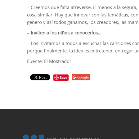
– Creemos que falta atreverse, ir menos a la segura,
cosa similar. Hay que innovar con las temáticas, con 
género y así todos ganamos, los creadores, las mamá
– Inviten a los niños a conocerlos…
– Los invitamos a todos a escuchar las canciones co
porque finalmente, la idea es entretener, entregar 
Fuente: El Mostrador
Google
Save
porno
sahabet
grandpashabet
roketbet
onwin
ligobet
royalbet
sahab