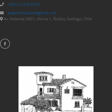
+(56) 2 2225 8752
pidee.fundacion@gmail.com
Av. Holanda 3607, oficina 1, Ñuñoa, Santiago, Chile