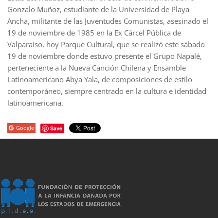
Gonzalo Muñoz, estudiante de la Universidad de Playa
Ancha, militante de las Juventudes Comunistas, asesinado el
19 de noviembre de 1985 en la Ex Cárcel Pública de
Valparaíso, hoy Parque Cultural, que se realizó este sábado
19 de noviembre donde estuvo presente el Grupo Napalé,
perteneciente a la Nueva Canción Chilena y Ensamble
Latinoamericano Abya Yala, de composiciones de estilo
contemporáneo, siempre centrado en la cultura e identidad
latinoamericana.
Google
Save
porno
sahabet
grandpashabet
grandpashabet
roketbet
grandpashab