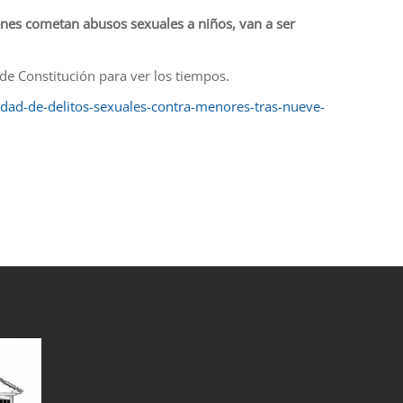
enes cometan abusos sexuales a niños, van a ser
de Constitución para ver los tiempos.
idad-de-delitos-sexuales-contra-menores-tras-nueve-