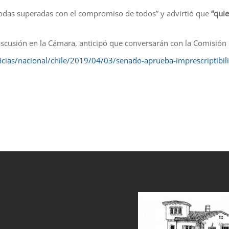
n todas superadas con el compromiso de todos” y advirtió que
“qui
discusión en la Cámara, anticipó que conversarán con la Comisión 
icias/nacional/chile/2019/04/03/senado-aprueba-imprescriptibil
et
grandpashabet
sahabet