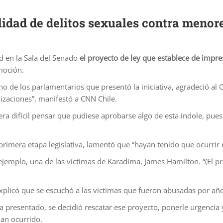
idad de delitos sexuales contra menor
d en la Sala del Senado
el proyecto de ley que establece de impres
moción.
o de los parlamentarios que presentó la iniciativa, agradeció al G
izaciones”, manifestó a CNN Chile.
era difícil pensar que pudiese aprobarse algo de esta índole, pue
 primera etapa legislativa, lamentó que “hayan tenido que ocurri
r ejemplo, una de las víctimas de Karadima, James Hamilton. “(El p
 explicó que se escuchó a las víctimas que fueron abusadas por añ
a presentado, se decidió rescatar ese proyecto, ponerle urgencia
an ocurrido.