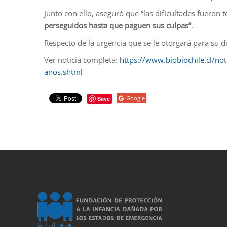
Junto con ello, aseguró que “las dificultades fuero
perseguidos hasta que paguen sus culpas”
.
Respecto de la urgencia que se le otorgará para su 
Ver noticia completa:
https://www.biobiochile.cl/not
anos.shtml
Google
Save
porno
sahabet
grandpashabet
roketbet
onwin
ligobet
royalbet
sahab