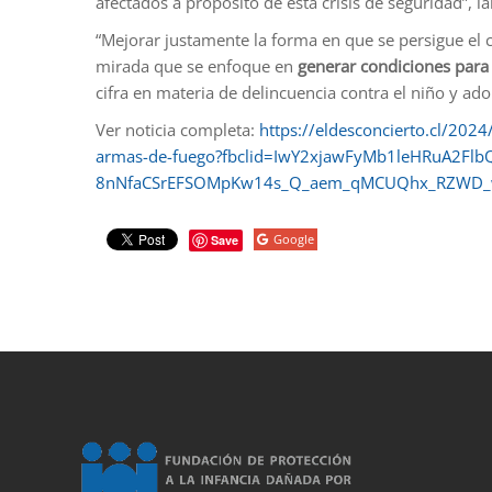
afectados a propósito de esta crisis de seguridad”, l
“Mejorar justamente la forma en que se persigue el c
mirada que se enfoque en
generar condiciones para l
cifra en materia de delincuencia contra el niño y ado
Ver noticia completa:
https://eldesconcierto.cl/202
armas-de-fuego?fbclid=IwY2xjawFyMb1leHRuA2
8nNfaCSrEFSOMpKw14s_Q_aem_qMCUQhx_RZWD_
Google
Save
porno
sahabet
grandpashabet
roketbet
onwin
ligobet
royalbet
sahab