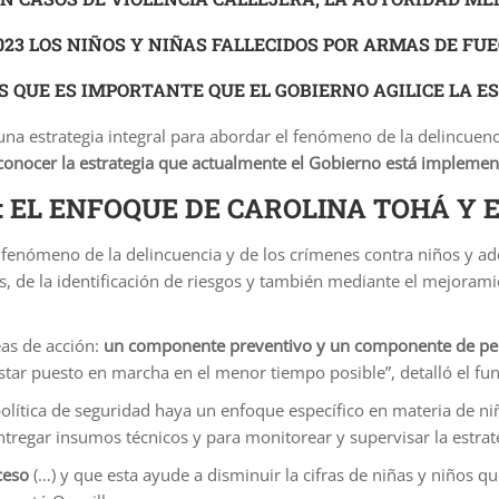
023 LOS NIÑOS Y NIÑAS FALLECIDOS POR ARMAS DE FU
 QUE ES IMPORTANTE QUE EL GOBIERNO AGILICE LA ES
a estrategia integral para abordar el fenómeno de la delincuenci
 conocer la estrategia que actualmente el Gobierno está impleme
: EL ENFOQUE DE CAROLINA TOHÁ Y
 fenómeno de la delincuencia y de los crímenes contra niños y a
 de la identificación de riesgos y también mediante el mejoramie
eas de acción:
un componente preventivo y un componente de pe
ar puesto en marcha en el menor tiempo posible”, detalló el fun
política de seguridad haya un enfoque específico en materia de n
tregar insumos técnicos y para monitorear y supervisar la estrat
ceso
(…) y que esta ayude a disminuir la cifras de niñas y niños 