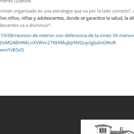
amentó Quesille.
rimen organizado es una estrategia que va por la lado correcto”, 
os niños, niñas y adolescentes, donde se garantice la salud, la al
lescentes va a disminuir”.
4/10/08/reunion-de-interior-con-defensoria-de-la-ninez-39-meno
FlbQIxMQABHWkLnXVWnr27Kk9MuJkJrNVQup3gbalnGWoR-
wsnYzB3zQ
et
grandpashabet
sahabet