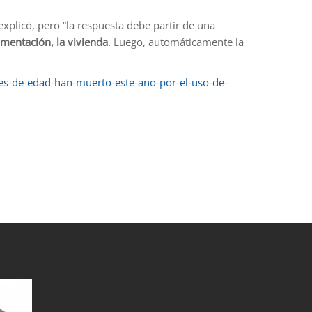
explicó, pero “la respuesta debe partir de una
imentación, la vivienda
. Luego, automáticamente la
res-de-edad-han-muerto-este-ano-por-el-uso-de-