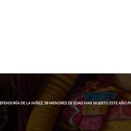
pidee.fund
EFENSORÍA DE LA NIÑEZ: 39 MENORES DE EDAD HAN MUERTO ESTE AÑO P