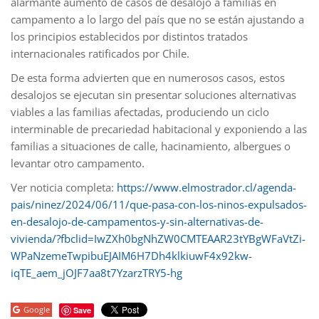
alarmante aumento de casos de desalojo a familias en
campamento a lo largo del país que no se están ajustando a
los principios establecidos por distintos tratados
internacionales ratificados por Chile.
De esta forma advierten que en numerosos casos, estos
desalojos se ejecutan sin presentar soluciones alternativas
viables a las familias afectadas, produciendo un ciclo
interminable de precariedad habitacional y exponiendo a las
familias a situaciones de calle, hacinamiento, albergues o
levantar otro campamento.
Ver noticia completa:
https://www.elmostrador.cl/agenda-
pais/ninez/2024/06/11/que-pasa-con-los-ninos-expulsados-
en-desalojo-de-campamentos-y-sin-alternativas-de-
vivienda/?fbclid=IwZXh0bgNhZW0CMTEAAR23tYBgWFaVtZi-
WPaNzemeTwpibuEJAIM6H7Dh4klkiuwF4x92kw-
iqTE_aem_jOJF7aa8t7YzarzTRY5-hg
Google
Save