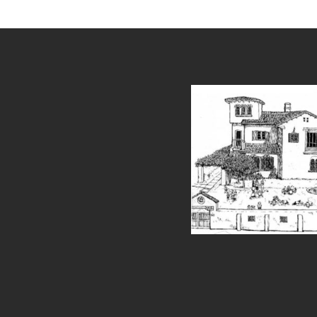
et
grandpashabet
sahabet