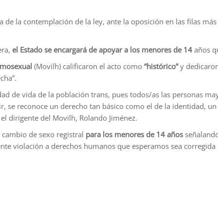
de la contemplación de la ley, ante la oposición en las filas má
era,
el Estado se encargará de apoyar a los menores de 14
años q
Homosexual
(Movilh) calificaron el acto como
“histórico”
y dedicaron
cha”.
dad de vida de la población trans, pues todos/as las personas ma
cir, se reconoce un derecho tan básico como el de la identidad, 
ó el dirigente del Movilh, Rolando Jiménez.
l cambio de sexo registral
para los menores de 14 años
señalando 
idente violación a derechos humanos que esperamos sea corregida 