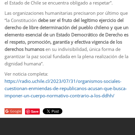
el Estado de Chile se encuentra obligado a respetar”.
Las organizaciones humanitarias precisaron por último que
“la Constitución
debe ser el fruto del legítimo ejercicio del
derecho de libre determinación del pueblo chileno y que un
elemento esencial de un Estado Democrático de Derecho es
el respeto, promoción, garantía y efectiva vigencia de los
derechos humanos
en su indivisibilidad, única forma de
garantizar la paz social fundada en la plena realización de la
dignidad humana”.
Ver noticia completa:
https://radio.uchile.cl/2023/07/31/organismos-sociales-
cuestionan-enmiendas-de-republicanos-acusan-que-busca-
imponer-un-cuerpo-normativo-contrario-a-los-ddhh/
Google
Save
porno
sahabet
grandpashabet
roketbet
onwin
ligobet
royalbet
sahab