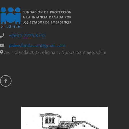
+(56) 2 2225 8752
pidee.fundacion@gmail.com
Av. Holanda 3607, oficina 1, Ñuñoa, Santiago, Chile