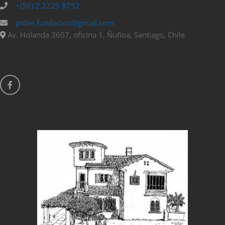
+(56) 2 2225 8752
pidee.fundacion@gmail.com
Av. Holanda 3607, oficina 1, Ñuñoa, Santiago, Chile