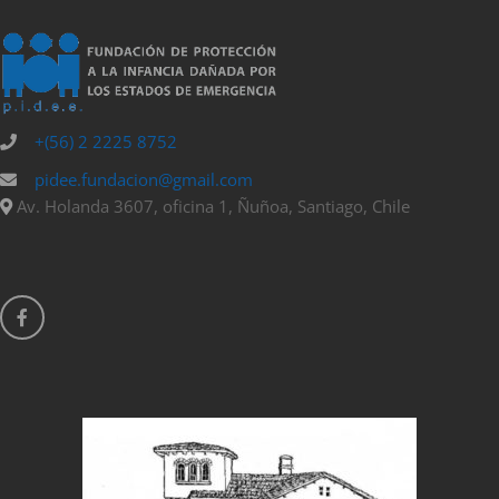
+(56) 2 2225 8752
pidee.fundacion@gmail.com
Av. Holanda 3607, oficina 1, Ñuñoa, Santiago, Chile