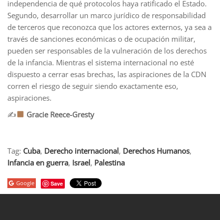
independencia de qué protocolos haya ratificado el Estado.
Segundo, desarrollar un marco jurídico de responsabilidad
de terceros que reconozca que los actores externos, ya sea a
través de sanciones económicas o de ocupación militar,
pueden ser responsables de la vulneración de los derechos
de la infancia. Mientras el sistema internacional no esté
dispuesto a cerrar esas brechas, las aspiraciones de la CDN
corren el riesgo de seguir siendo exactamente eso,
aspiraciones.
✍
Gracie Reece-Gresty
Tag:
Cuba
,
Derecho internacional
,
Derechos Humanos
,
Infancia en guerra
,
Israel
,
Palestina
Google
Save
porno
sahabet
grandpashabet
grandpashabet
roketbet