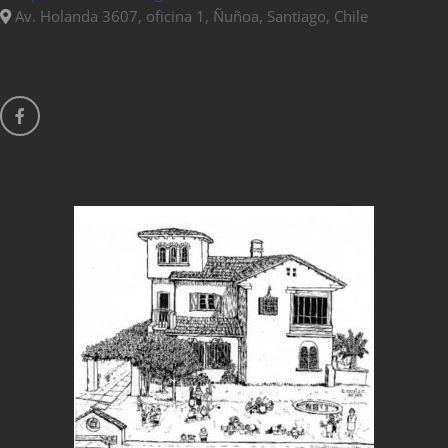
Av. Holanda 3607, oficina 1, Ñuñoa, Santiago, Chile