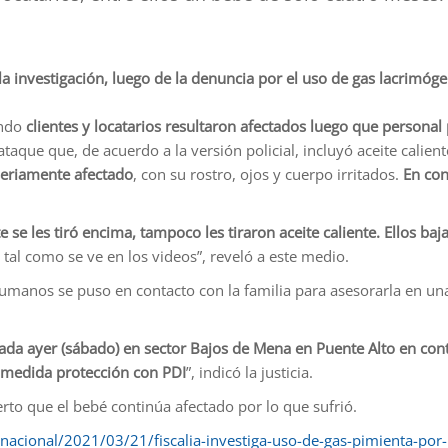
a investigación, luego de la denuncia por el uso de gas lacrimó
ando
clientes y locatarios resultaron afectados luego que personal 
que que, de acuerdo a la versión policial, incluyó aceite calient
seriamente afectado
, con su rostro, ojos y cuerpo irritados.
En con
e se les tiró encima, tampoco les tiraron aceite caliente. Ellos baj
, tal como se ve en los videos”, reveló a este medio.
umanos se puso en contacto con la familia para asesorarla en una e
trada ayer (sábado) en sector Bajos de Mena en Puente Alto en con
 medida protección con PDI
”, indicó la justicia.
rto que el bebé continúa afectado por lo que sufrió.
nacional/2021/03/21/fiscalia-investiga-uso-de-gas-pimienta-por-p