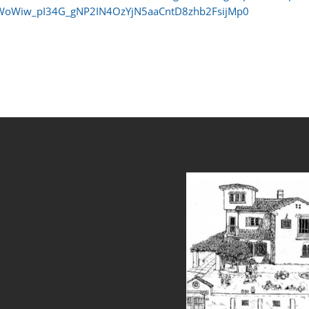
EoWoWiw_pI34G_gNP2IN4OzYjN5aaCntD8zhb2FsijMp0
et
grandpashabet
sahabet