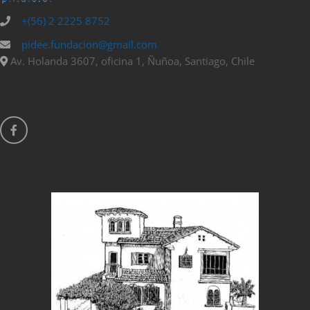
+(56) 2 2225 8752
pidee.fundacion@gmail.com
Av. Holanda 3607, oficina 1, Ñuñoa, Santiago, Chile