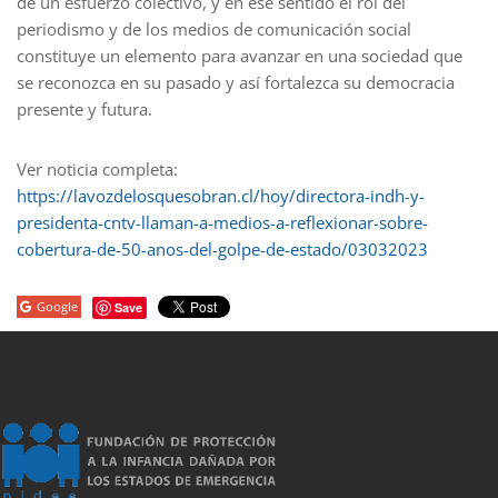
de un esfuerzo colectivo, y en ese sentido el rol del
periodismo y de los medios de comunicación social
constituye un elemento para avanzar en una sociedad que
se reconozca en su pasado y así fortalezca su democracia
presente y futura.
Ver noticia completa:
https://lavozdelosquesobran.cl/hoy/directora-indh-y-
presidenta-cntv-llaman-a-medios-a-reflexionar-sobre-
cobertura-de-50-anos-del-golpe-de-estado/03032023
Google
Save
porno
sahabet
grandpashabet
roketbet
onwin
ligobet
royalbet
sahab