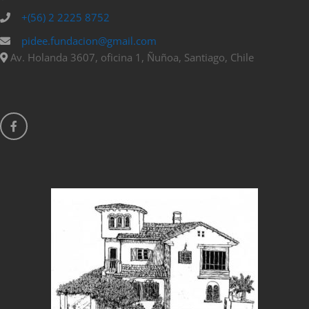
+(56) 2 2225 8752
pidee.fundacion@gmail.com
Av. Holanda 3607, oficina 1, Ñuñoa, Santiago, Chile