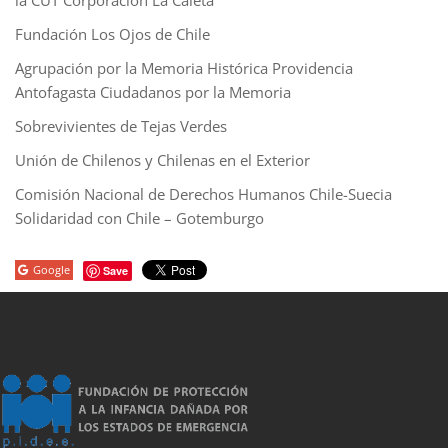
la CUT Corporación La Caleta
Fundación Los Ojos de Chile
Agrupación por la Memoria Histórica Providencia
Antofagasta Ciudadanos por la Memoria
Sobrevivientes de Tejas Verdes
Unión de Chilenos y Chilenas en el Exterior
Comisión Nacional de Derechos Humanos Chile-Suecia
Solidaridad con Chile – Gotemburgo
Google
Save
porno
sahabet
grandpashabet
grandpashabet
roketbet