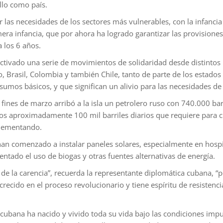
llo como país.
r las necesidades de los sectores más vulnerables, con la infanci
mera infancia, que por ahora ha logrado garantizar las provisiones
a los 6 años.
eactivado una serie de movimientos de solidaridad desde distintos
Brasil, Colombia y también Chile, tanto de parte de los estados
umos básicos, y que significan un alivio para las necesidades de l
nes de marzo arribó a la isla un petrolero ruso con 740.000 barr
 aproximadamente 100 mil barriles diarios que requiere para cu
plementando.
 han comenzado a instalar paneles solares, especialmente en hospi
entado el uso de biogas y otras fuentes alternativas de energía.
de la carencia”, recuerda la representante diplomática cubana, “
recido en el proceso revolucionario y tiene espíritu de resistenci
 cubana ha nacido y vivido toda su vida bajo las condiciones imp