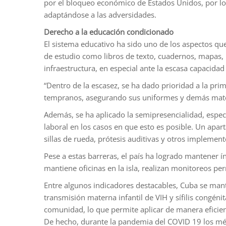
por el bloqueo económico de Estados Unidos, por lo
adaptándose a las adversidades.
Derecho a la educación condicionado
El sistema educativo ha sido uno de los aspectos qu
de estudio como libros de texto, cuadernos, mapas,
infraestructura, en especial ante la escasa capacida
“Dentro de la escasez, se ha dado prioridad a la pri
tempranos, asegurando sus uniformes y demás mater
Además, se ha aplicado la semipresencialidad, especi
laboral en los casos en que esto es posible. Un apar
sillas de rueda, prótesis auditivas y otros implemen
Pese a estas barreras, el país ha logrado mantener 
mantiene oficinas en la isla, realizan monitoreos per
Entre algunos indicadores destacables, Cuba se manti
transmisión materna infantil de VIH y sífilis congén
comunidad, lo que permite aplicar de manera eficie
De hecho, durante la pandemia del COVID 19 los médi