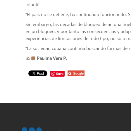
infantil.
“El país no se detiene, ha continuado funcionando. S
Sin embargo, las décadas de bloqueo dejan una huell
en un bloqueo, y por tanto las consecuencias y adapt
experiencias de limitaciones de todo tipo, no sólo ma
“La sociedad cubana continúa buscando formas de reorg
✍
Paulina Vera P.
Google
Save
porno
sahabet
grandpashabet
roketbet
onwin
ligobet
royalbet
sahab