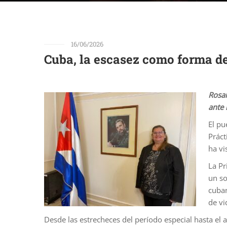
16/06/2026
Cuba, la escasez como forma d
Rosar
ante 
El pu
Práct
ha vi
La Pr
un so
cuban
de vi
Desde las estrecheces del período especial hasta el 