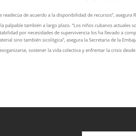
e readecúa de acuerdo a la disponibilidad de recursos”, asegura 
a palpable también a largo plazo. “Los niños cubanos actuales s
abilidad por necesidades de supervivencia los ha llevado a compa
terial sino también sicológica”, asegura la Secretaria de la Embaj
anizarse, sostener la vida colectiva y enfrentar la crisis desde l
et
grandpashabet
sahabet