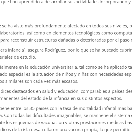
 que han aprendido a desarrollar sus actividades incorporando y
e se ha visto más profundamente afectado en todos sus niveles, p
 laboratorios, así como en elementos tecnológicos como computa
d para reconstruir estructuras dañadas o deterioradas por el paso 
mera infancia”, asegura Rodríguez, por lo que se ha buscado cubri
iales de estudio.
almente en la educación universitaria, tal como se ha aplicado ta
tado especial es la situación de niños y niñas con necesidades es
tos similares son cada vez más escasos.
índices destacados en salud y educación, comparables a países de
manentes del estado de la infancia en sus distintos aspectos.
ene entre los 35 países con la tasa de mortalidad infantil más ba
ita. Con todas las dificultades imaginables, se mantiene el sistem
nte los esquemas de vacunación y otras prestaciones médicas bás
cos de la isla desarrollaron una vacuna propia, la que permitió i