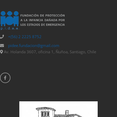
+(56) 2 2225 8752
pidee.fundacion@gmail.com
Av. Holanda 3607, oficina 1, Ñuñoa, Santiago, Chile