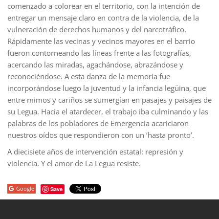
comenzado a colorear en el territorio, con la intención de
entregar un mensaje claro en contra de la violencia, de la
vulneración de derechos humanos y del narcotráfico.
Rápidamente las vecinas y vecinos mayores en el barrio
fueron contorneando las líneas frente a las fotografías,
acercando las miradas, agachándose, abrazándose y
reconociéndose. A esta danza de la memoria fue
incorporándose luego la juventud y la infancia legüina, que
entre mimos y cariños se sumergían en pasajes y paisajes de
su Legua. Hacia el atardecer, el trabajo iba culminando y las
palabras de los pobladores de Emergencia acariciaron
nuestros oídos que respondieron con un ‘hasta pronto’.
A diecisiete años de intervención estatal: represión y
violencia. Y el amor de La Legua resiste.
Google
Save
porno
sahabet
grandpashabet
roketbet
onwin
ligobet
royalbet
sahab