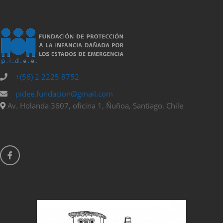
+(56) 2 2225 8752
pidee.fundacion@gmail.com
Av. Holanda 3607, oficina 1, Ñuñoa, Santiago, Chile