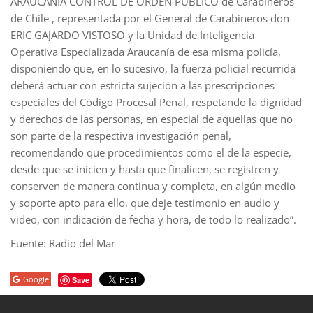
ARAUCANÍA CONTROL DE ORDEN PÚBLICO de Carabineros
de Chile , representada por el General de Carabineros don
ERIC GAJARDO VISTOSO y la Unidad de Inteligencia
Operativa Especializada Araucanía de esa misma policía,
disponiendo que, en lo sucesivo, la fuerza policial recurrida
deberá actuar con estricta sujeción a las prescripciones
especiales del Código Procesal Penal, respetando la dignidad
y derechos de las personas, en especial de aquellas que no
son parte de la respectiva investigación penal,
recomendando que procedimientos como el de la especie,
desde que se inicien y hasta que finalicen, se registren y
conserven de manera continua y completa, en algún medio
y soporte apto para ello, que deje testimonio en audio y
video, con indicación de fecha y hora, de todo lo realizado”.
Fuente: Radio del Mar
Google
Save
porno
sahabet
grandpashabet
roketbet
onwin
ligobet
royalbet
sahab