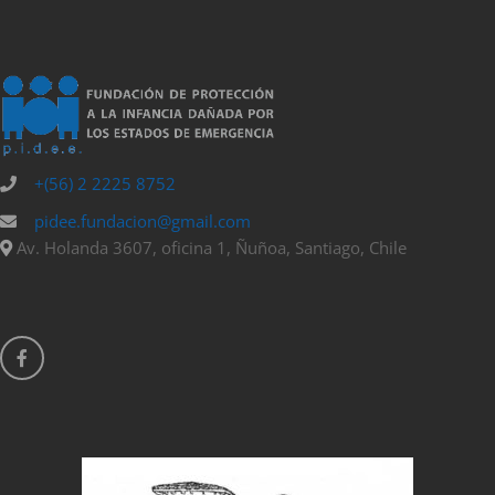
+(56) 2 2225 8752
pidee.fundacion@gmail.com
Av. Holanda 3607, oficina 1, Ñuñoa, Santiago, Chile