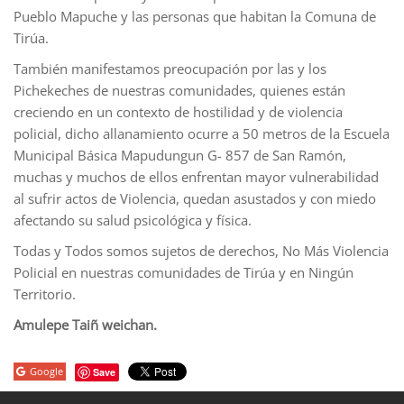
Pueblo Mapuche y las personas que habitan la Comuna de
Tirúa.
También manifestamos preocupación por las y los
Pichekeches de nuestras comunidades, quienes están
creciendo en un contexto de hostilidad y de violencia
policial, dicho allanamiento ocurre a 50 metros de la Escuela
Municipal Básica Mapudungun G- 857 de San Ramón,
muchas y muchos de ellos enfrentan mayor vulnerabilidad
al sufrir actos de Violencia, quedan asustados y con miedo
afectando su salud psicológica y física.
Todas y Todos somos sujetos de derechos, No Más Violencia
Policial en nuestras comunidades de Tirúa y en Ningún
Territorio.
Amulepe Taiñ weichan.
Google
Save
porno
sahabet
grandpashabet
roketbet
onwin
ligobet
royalbet
sahab