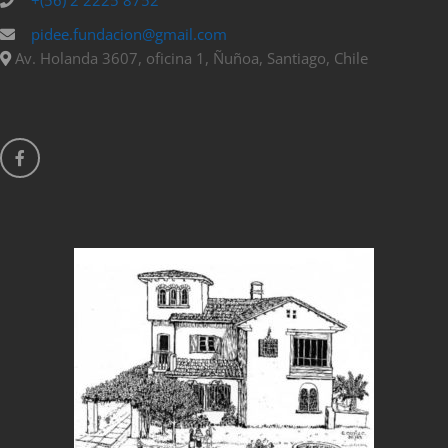
pidee.fundacion@gmail.com
Av. Holanda 3607, oficina 1, Ñuñoa, Santiago, Chile