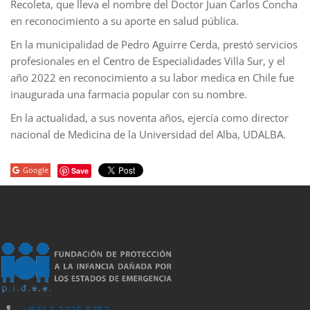
Recoleta, que lleva el nombre del Doctor Juan Carlos Concha
en reconocimiento a su aporte en salud pública.
En la municipalidad de Pedro Aguirre Cerda, prestó servicios
profesionales en el Centro de Especialidades Villa Sur, y el
año 2022 en reconocimiento a su labor medica en Chile fue
inaugurada una farmacia popular con su nombre.
En la actualidad, a sus noventa años, ejercía como director
nacional de Medicina de la Universidad del Alba, UDALBA.
Google
Save
porno
sahabet
grandpashabet
grandpashabet
roketbet
grandpashab
+(56) 2 2225 8752