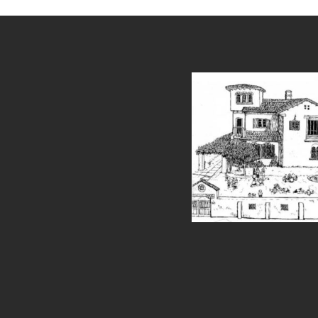
et
grandpashabet
sahabet