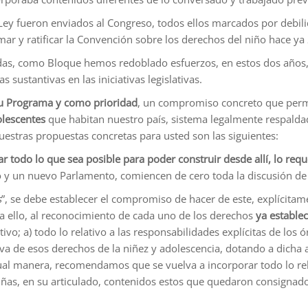
 Ley fueron enviados al Congreso, todos ellos marcados por debili
mar y ratificar la Convención sobre los derechos del niño hace ya
idas, como Bloque hemos redoblado esfuerzos, en estos dos año
sustantivas en las iniciativas legislativas.
su Programa y como prioridad
, un compromiso concreto que perm
dolescentes
que habitan nuestro país, sistema legalmente respaldad
nuestras propuestas concretas para usted son las siguientes:
r todo lo que sea posible para poder construir desde allí, lo requ
o y un nuevo Parlamento, comiencen de cero toda la discusión de
s
”, se debe establecer el compromiso de hacer de este, explícitam
a ello, al reconocimiento de cada uno de los derechos
ya establec
tivo; a) todo lo relativo a las responsabilidades explícitas de los
ativa de esos derechos de la niñez y adolescencia, dotando a dicha
igual manera, recomendamos que se vuelva a incorporar todo lo rel
niñas, en su articulado, contenidos estos que quedaron consignad