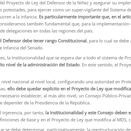
el Proyecto de Ley del Defensor de la Niñez y asegurar su imple
 potestades, para ejercer como un super-vigilante del Sistema de
ucren a la infancia.
Es particularmente importante que, en el articu
nsideramos también fundamental que, para la implementación de
de delegaciones en todas las regiones del país.
el Defensor debe tener rango Constitucional
, para lo cual se deb
e Infancia del Senado.
es, la Institucionalidad que se espera dar a todo el sistema de Pro
lto nivel de la administración del Estado
. En este sentido, el Proy
el nivel nacional al nivel local, configurando una autoridad en Pr
nas,
ello debe quedar explícito en el Proyecto de Ley que modifica
necesario establecer, al más alto nivel, un Consejo Público-Privad
e depender de la Presidencia de la República.
 injerencia, por tanto,
la Institucionalidad y este Consejo deben es
finiciones de base y en el Proyecto de Ley que modifica al MDS, c
que se debe determinar, participativamente, la reestructuración d