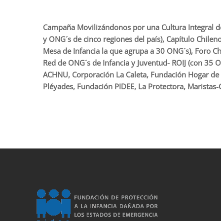
Campaña Movilizándonos por una Cultura Integral de 
y ONG´s de cinco regiones del país), Capítulo Chil
Mesa de Infancia la que agrupa a 30 ONG´s), Foro Chi
Red de ONG´s de Infancia y Juventud- ROIJ (con 35 ON
ACHNU, Corporación La Caleta, Fundación Hogar de 
Pléyades, Fundación PIDEE, La Protectora, Maristas-
porno
sahabet
grandpashabet
roketbet
onwin
ligobet
royalbet
sahab