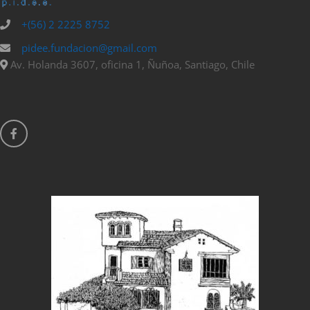
+(56) 2 2225 8752
pidee.fundacion@gmail.com
Av. Holanda 3607, oficina 1, Ñuñoa, Santiago, Chile