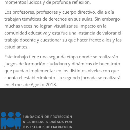
momentos lúdicos y de profunda reflexión.
Los profesores, profesoras y cuerpo directivo, día a día
trabajan temáticas de derechos en sus aulas. Sin embargo
muchas veces no logran visualizar su impacto en la
comunidad educativa y esta fue una instancia de valorar el
trabajo docente y cuestionar su que hacer frente a los y las
estudiantes.
Este trabajo tiene una segunda etapa donde se realizarán
juegos de formación ciudadana y dinámicas de buen trato
que puedan implementar en los distintos niveles con que
cuenta el establecimiento. La segunda jornada se realizará
en el mes de Agosto 2018.
porno
sahabet
grandpashabet
grandpashabet
roketbet
grandpashab