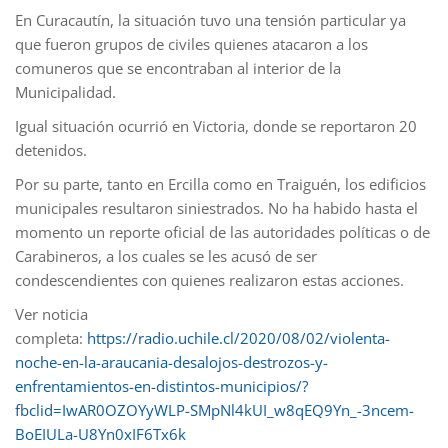
En Curacautín, la situación tuvo una tensión particular ya
que fueron grupos de civiles quienes atacaron a los
comuneros que se encontraban al interior de la
Municipalidad.
Igual situación ocurrió en Victoria, donde se reportaron 20
detenidos.
Por su parte, tanto en Ercilla como en Traiguén, los edificios
municipales resultaron siniestrados. No ha habido hasta el
momento un reporte oficial de las autoridades políticas o de
Carabineros, a los cuales se les acusó de ser
condescendientes con quienes realizaron estas acciones.
Ver noticia
completa:
https://radio.uchile.cl/2020/08/02/violenta-
noche-en-la-araucania-desalojos-destrozos-y-
enfrentamientos-en-distintos-municipios/?
fbclid=IwAR0OZOYyWLP-SMpNl4kUI_w8qEQ9Yn_-3ncem-
BoEIULa-U8Yn0xIF6Tx6k