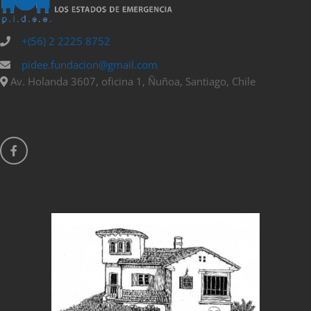
+(56) 2 2225 8752
pidee.fundacion@gmail.com
Av. Holanda 3607, oficina 1, Ñuñoa, Santiago, Chile