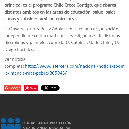
principal es el programa Chile Crece Contigo, que abarca
distintos ámbitos en las áreas de educación, salud, salas
cunas y subsidio familiar, entre otras.
El Observatorio Niñez y Adolescencia es una organización
independiente conformada por investigadores de distintas
disciplinas y planteles como la U. Católica, U. de Chile y U.
Diego Portales.
Ver noticia
completa:
https://www.latercera.com/nacional/noticia/zoom-
la-infancia-mas-pobre/805945/
Google
Save
porno
sahabet
grandpashabet
roketbet
onwin
ligobet
royalbet
sahab