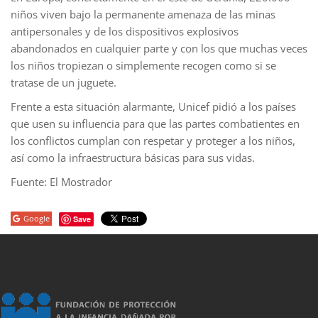
niños viven bajo la permanente amenaza de las minas
antipersonales y de los dispositivos explosivos
abandonados en cualquier parte y con los que muchas veces
los niños tropiezan o simplemente recogen como si se
tratase de un juguete.
Frente a esta situación alarmante, Unicef pidió a los países
que usen su influencia para que las partes combatientes en
los conflictos cumplan con respetar y proteger a los niños,
así como la infraestructura básicas para sus vidas.
Fuente: El Mostrador
Google
Save
porno
sahabet
grandpashabet
roketbet
onwin
ligobet
royalbet
sahab