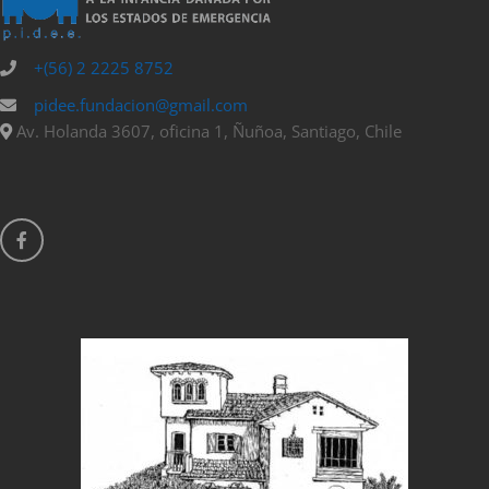
+(56) 2 2225 8752
pidee.fundacion@gmail.com
Av. Holanda 3607, oficina 1, Ñuñoa, Santiago, Chile