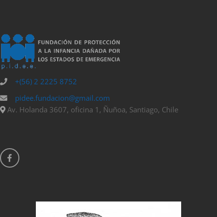
+(56) 2 2225 8752
pidee.fundacion@gmail.com
Av. Holanda 3607, oficina 1, Ñuñoa, Santiago, Chile