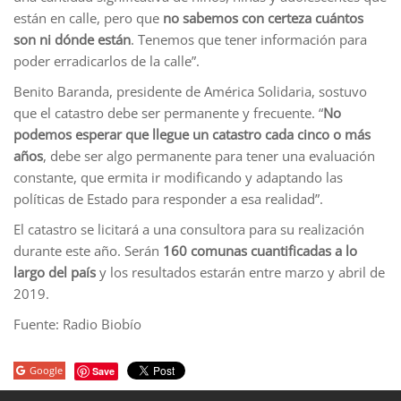
están en calle, pero que
no sabemos con certeza cuántos
son ni dónde están
. Tenemos que tener información para
poder erradicarlos de la calle”.
Benito Baranda, presidente de América Solidaria, sostuvo
que el catastro debe ser permanente y frecuente. “
No
podemos esperar que llegue un catastro cada cinco o más
años
, debe ser algo permanente para tener una evaluación
constante, que ermita ir modificando y adaptando las
políticas de Estado para responder a esa realidad”.
El catastro se licitará a una consultora para su realización
durante este año. Serán
160 comunas cuantificadas a lo
largo del país
y los resultados estarán entre marzo y abril de
2019.
Fuente: Radio Biobío
Google
Save
porno
sahabet
grandpashabet
roketbet
onwin
ligobet
royalbet
sahab