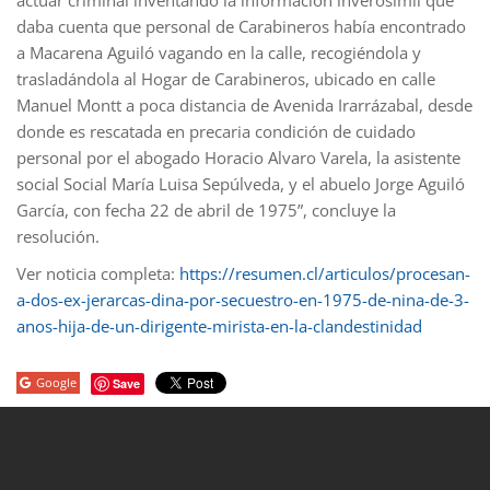
actuar criminal inventando la información inverosímil que
daba cuenta que personal de Carabineros había encontrado
a Macarena Aguiló vagando en la calle, recogiéndola y
trasladándola al Hogar de Carabineros, ubicado en calle
Manuel Montt a poca distancia de Avenida Irarrázabal, desde
donde es rescatada en precaria condición de cuidado
personal por el abogado Horacio Alvaro Varela, la asistente
social Social María Luisa Sepúlveda, y el abuelo Jorge Aguiló
García, con fecha 22 de abril de 1975”, concluye la
resolución.
Ver noticia completa:
https://resumen.cl/articulos/procesan-
a-dos-ex-jerarcas-dina-por-secuestro-en-1975-de-nina-de-3-
anos-hija-de-un-dirigente-mirista-en-la-clandestinidad
Google
Save
porno
sahabet
grandpashabet
roketbet
onwin
ligobet
royalbet
sahab