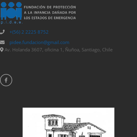
+(56) 2 2225 8752
pidee.fundacion@gmail.com
Av. Holanda 3607, oficina 1, Ñuñoa, Santiago, Chile