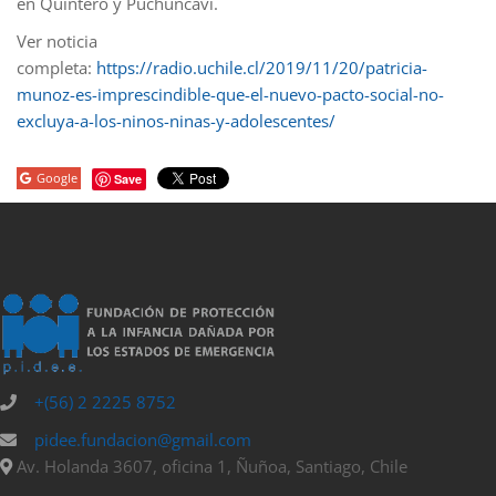
en Quintero y Puchuncaví.
Ver noticia
completa:
https://radio.uchile.cl/2019/11/20/patricia-
munoz-es-imprescindible-que-el-nuevo-pacto-social-no-
excluya-a-los-ninos-ninas-y-adolescentes/
Google
Save
+(56) 2 2225 8752
pidee.fundacion@gmail.com
Av. Holanda 3607, oficina 1, Ñuñoa, Santiago, Chile