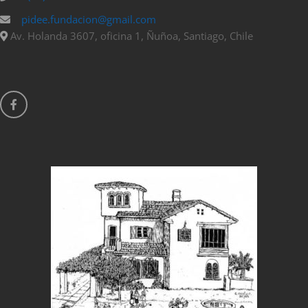
pidee.fundacion@gmail.com
Av. Holanda 3607, oficina 1, Ñuñoa, Santiago, Chile