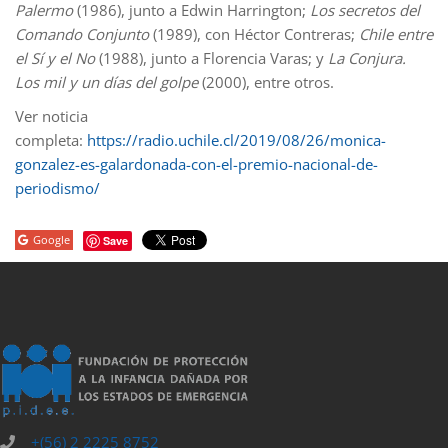
Palermo
(1986), junto a Edwin Harrington;
Los secretos del
Comando Conjunto
(1989), con Héctor Contreras;
Chile entre
el Sí y el No
(1988), junto a Florencia Varas; y
La Conjura.
Los mil y un días del golpe
(2000), entre otros.
Ver noticia
completa:
https://radio.uchile.cl/2019/08/26/monica-
gonzalez-es-galardonada-con-el-premio-nacional-de-
periodismo/
Google
Save
porno
sahabet
grandpashabet
grandpashabet
roketbet
grandpashab
+(56) 2 2225 8752