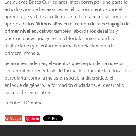
Las nuevas Bases Curriculares, incorporan por una parte la
actualización de los avances en el conocimiento sobre el
aprendizaje y el desarrollo durante la infancia, así como los
aportes de
los últimos años en el campo de la pedagogía del
primer nivel educativo
; también, aborda los desafíos y
oportunidades que generan el fortalecimiento de las
instituciones y el entorno normativo relacionado a la
primera infancia.
Se asumen, además, elementos que responden a nuevos
requerimientos y énfasis de formación durante la educación
parvularia, como la inclusión social, la diversidad, el
enfoque de género, la formación ciudadana, el desarrollo
sostenible, entre otros.
Fuente: El Dinamo
Google
Save
porno
sahabet
grandpashabet
roketbet
onwin
ligobet
royalbet
sahab