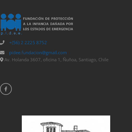
+(56) 2 2225 8752
pidee.fundacion@gmail.com
Av. Holanda 3607, oficina 1, Ñuñoa, Santiago, Chile