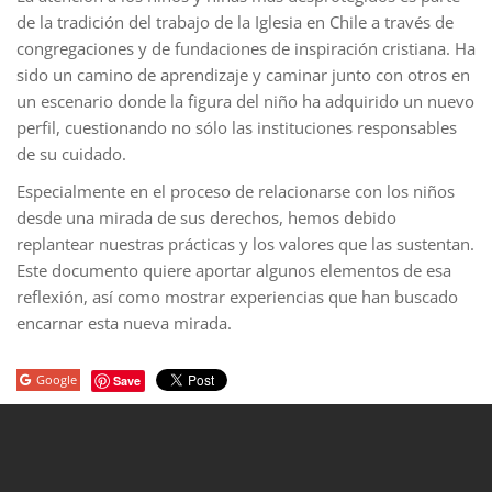
de la tradición del trabajo de la Iglesia en Chile a través de
congregaciones y de fundaciones de inspiración cristiana. Ha
sido un camino de aprendizaje y caminar junto con otros en
un escenario donde la figura del niño ha adquirido un nuevo
perfil, cuestionando no sólo las instituciones responsables
de su cuidado.
Especialmente en el proceso de relacionarse con los niños
desde una mirada de sus derechos, hemos debido
replantear nuestras prácticas y los valores que las sustentan.
Este documento quiere aportar algunos elementos de esa
reflexión, así como mostrar experiencias que han buscado
encarnar esta nueva mirada.
Google
Save
porno
sahabet
grandpashabet
roketbet
onwin
ligobet
royalbet
sahab