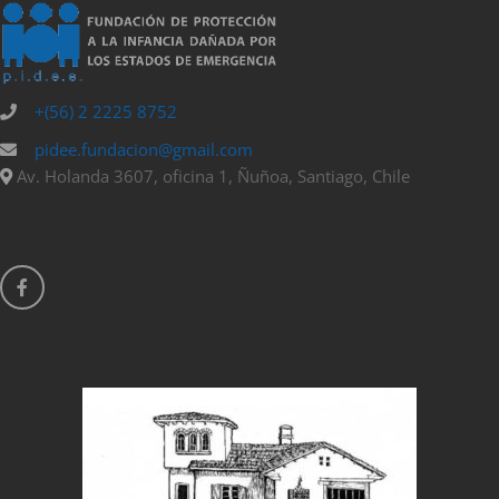
+(56) 2 2225 8752
pidee.fundacion@gmail.com
Av. Holanda 3607, oficina 1, Ñuñoa, Santiago, Chile