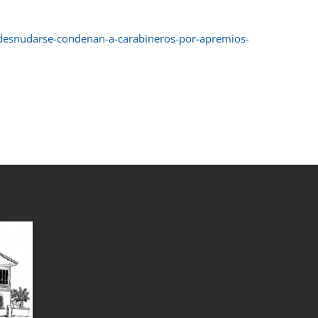
n-desnudarse-condenan-a-carabineros-por-apremios-