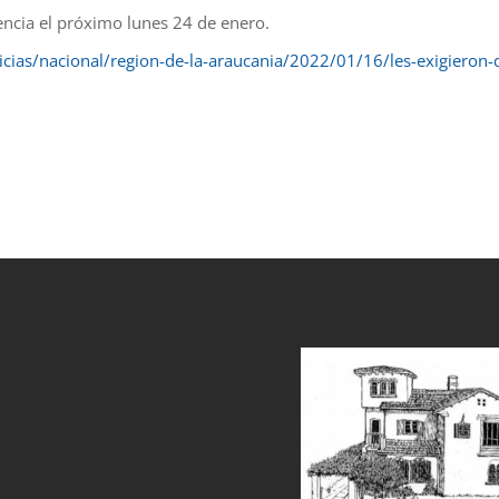
ncia el próximo lunes 24 de enero.
ticias/nacional/region-de-la-araucania/2022/01/16/les-exigiero
et
grandpashabet
sahabet