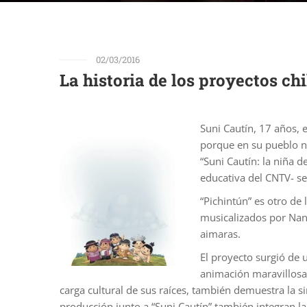
02/03/2016
La historia de los proyectos c
Suni Cautín, 17 años, 
porque en su pueblo no
“Suni Cautín: la niña 
educativa del CNTV- se
“Pichintún” es otro de
musicalizados por Nano
aimaras.
El proyecto surgió de u
animación maravillosa,
carga cultural de sus raíces, también demuestra la s
producción junto a “Suni Cautín” también integran l