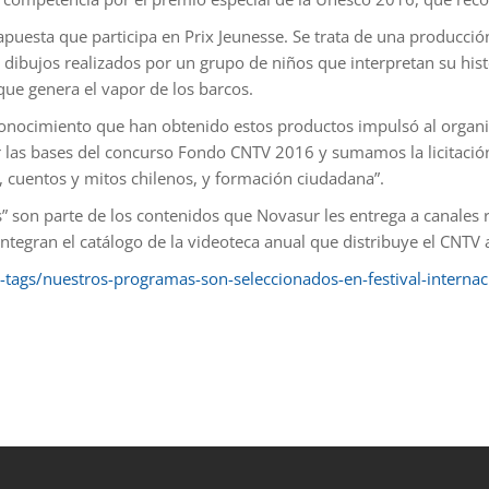
 apuesta que participa en Prix Jeunesse. Se trata de una producci
 dibujos realizados por un grupo de niños que interpretan su histo
 que genera el vapor de los barcos.
econocimiento que han obtenido estos productos impulsó al organ
 las bases del concurso Fondo CNTV 2016 y sumamos la licitación
 cuentos y mitos chilenos, y formación ciudadana”.
s” son parte de los contenidos que Novasur les entrega a canales 
 integran el catálogo de la videoteca anual que distribuye el CNTV
-tags/nuestros-programas-son-seleccionados-en-festival-internaci
et
grandpashabet
sahabet