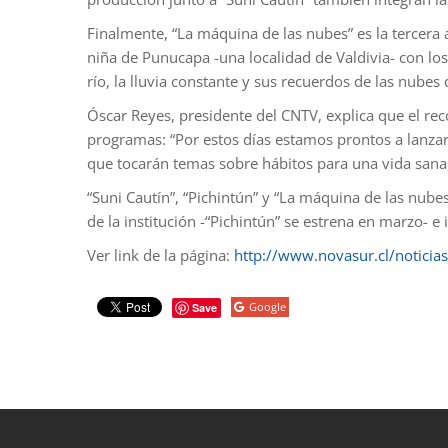
Finalmente, “La máquina de las nubes” es la tercera
niña de Punucapa -una localidad de Valdivia- con los
río, la lluvia constante y sus recuerdos de las nubes
Óscar Reyes, presidente del CNTV, explica que el r
programas: “Por estos días estamos prontos a lanzar
que tocarán temas sobre hábitos para una vida sana,
“Suni Cautín”, “Pichintún” y “La máquina de las nube
de la institución -“Pichintún” se estrena en marzo- e
Ver link de la página:
http://www.novasur.cl/noticias
Google
Save
porno
sahabet
grandpashabet
roketbet
onwin
ligobet
royalbet
sahab