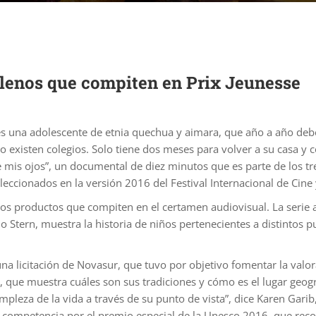
hilenos que compiten en Prix Jeunesse
es una adolescente de etnia quechua y aimara, que año a año debe
 existen colegios. Solo tiene dos meses para volver a su casa y c
de mis ojos”, un documental de diez minutos que es parte de los t
leccionados en la versión 2016 del Festival Internacional de Cine 
 los productos que compiten en el certamen audiovisual. La serie
 Stern, muestra la historia de niños pertenecientes a distintos p
na licitación de Novasur, que tuvo por objetivo fomentar la valora
 que muestra cuáles son sus tradiciones y cómo es el lugar geográ
impleza de la vida a través de su punto de vista”, dice Karen Gar
a competencia por el premio especial de la Unesco 2016, que reco