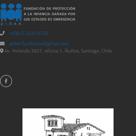
+(56) 2 2225 8752
pidee.fundacion@gmail.com
Av. Holanda 3607, oficina 1, Ñuñoa, Santiago, Chile