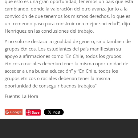
que esto es una gran oportunidad, tenemos un país que está
cambiando, donde la valoración del otro avanza junto a la
convicción de que tenemos los mismos derechos, lo que es
un tremendo paso para construir una mejor sociedad”, dijo
Henríquez en las conclusiones del trabajo.
Y no sólo se destaca la igualdad de género, sino también de
grupos étnicos. Los estudiantes del país manifiestan su
apoyo a afirmaciones como “En Chile, todos los grupos
étnicos o raciales deberían tener la misma oportunidad de
acceder a una buena educación” y “En Chile, todos los
grupos étnicos o raciales deberían tener la misma
oportunidad de conseguir buenos trabajos”.
Fuente: La Hora
Google
Save
porno
sahabet
grandpashabet
roketbet
onwin
ligobet
royalbet
sahab