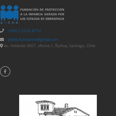
+(56) 2 2225 8752
pidee.fundacion@gmail.com
Av. Holanda 3607, oficina 1, Ñuñoa, Santiago, Chile