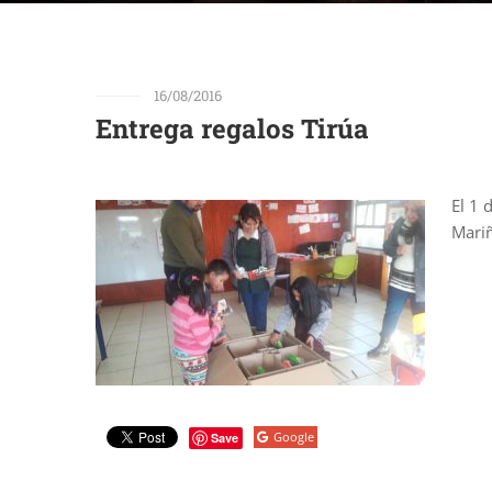
16/08/2016
Entrega regalos Tirúa
El 1 
Mariñ
Google
Save