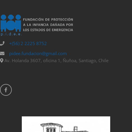
+(56) 2 2225 8752
pidee.fundacion@gmail.com
Av. Holanda 3607, oficina 1, Ñuñoa, Santiago, Chile