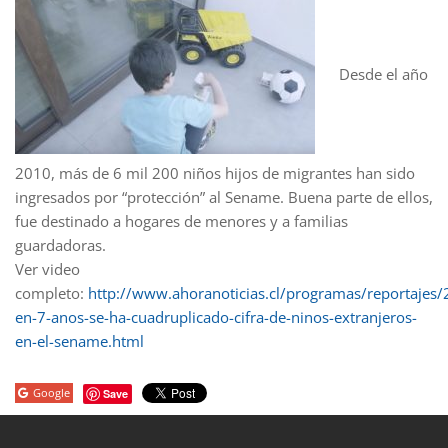
Desde el año
2010, más de 6 mil 200 niños hijos de migrantes han sido
ingresados por “protección” al Sename. Buena parte de ellos,
fue destinado a hogares de menores y a familias
guardadoras.
Ver video
completo:
http://www.ahoranoticias.cl/programas/reportajes
en-7-anos-se-ha-cuadruplicado-cifra-de-ninos-extranjeros-
en-el-sename.html
Google
Save
porno
sahabet
grandpashabet
grandpashabet
roketbet