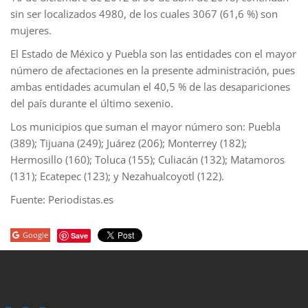
sin ser localizados 4980, de los cuales 3067 (61,6 %) son
mujeres.
El Estado de México y Puebla son las entidades con el mayor
número de afectaciones en la presente administración, pues
ambas entidades acumulan el 40,5 % de las desapariciones
del país durante el último sexenio.
Los municipios que suman el mayor número son: Puebla
(389); Tijuana (249); Juárez (206); Monterrey (182);
Hermosillo (160); Toluca (155); Culiacán (132); Matamoros
(131); Ecatepec (123); y Nezahualcoyotl (122).
Fuente: Periodistas.es
Google
Save
porno
sahabet
grandpashabet
grandpashabet
roketbet