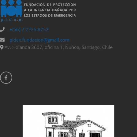
+(56) 2 2225 8752
pidee.fundacion@gmail.com
Av. Holanda 3607, oficina 1, Ñuñoa, Santiago, Chile