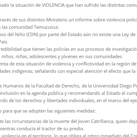
ado la situación de VIOLENCIA que han sufrido las distintas comu
ravés de sus distintos Ministerio un informe sobre violencia poli
n las comunidad Temucuicui.
os del Niño (CDN) por parte del Estado aún no existe una Ley de 
aís.
dibilidad que tienen las policías en sus procesos de investigació
a niños, niñas, adolescentes y jóvenes en sus comunidades
ta de esta situación de violencia y conflictividad en la región d
des indígenas; señalando con especial atención el efecto que la v
os Humanos de la Facultad de Derecho, de la Universidad Diego Po
su inclusión en la agenda pública y recomendando al Estado el cu
do de los derechos y libertades individuales, en el marco del ejerc
o para que se adopten las siguientes medidas:
e las circunstancias de la muerte del Joven Catrillanca, quien de
ientras conducía el tractor de su predio.
violencia en el territorio, lo que obliga al retiro inmediato del 