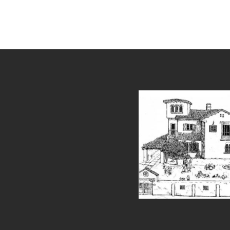
et
grandpashabet
sahabet