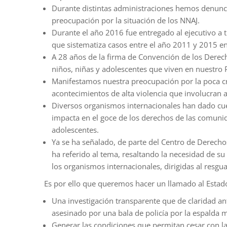
Durante distintas administraciones hemos denunci
preocupación por la situación de los NNAJ.
Durante el año 2016 fue entregado al ejecutivo a t
que sistematiza casos entre el año 2011 y 2015 e
A 28 años de la firma de Convención de los Derech
niños, niñas y adolescentes que viven en nuestro P
Manifestamos nuestra preocupación por la poca cre
acontecimientos de alta violencia que involucran 
Diversos organismos internacionales han dado cuen
impacta en el goce de los derechos de las comunida
adolescentes.
Ya se ha señalado, de parte del Centro de Derech
ha referido al tema, resaltando la necesidad de 
los organismos internacionales, dirigidas al resguar
Es por ello que queremos hacer un llamado al Estad
Una investigación transparente que de claridad ant
asesinado por una bala de policía por la espalda m
Generar las condiciones que permitan cesar con la 