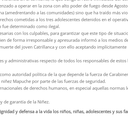
nzado a operar en la zona con alto poder de fuego desde Agosto
na (amedrentando a las comunidades) sino que ha traído más viol
erechos cometidas a los tres adolescentes detenidos en el operat
o fue determinado como ilegal.
arias con los culpables, para garantizar que este tipo de situaci
quien de forma irresponsable y apresurada informó a los medios
 muerte del joven Catrillanca y con ello aceptando implícitament
es y administrativas respecto de todos los responsables de estos
a, como autoridad política de la que depende la fuerza de Carabin
a niñez Mapuche por parte de las fuerzas de seguridad.
ernacionales de derechos humanos, en especial aquellas normas le
y de garantía de la Niñez.
nidad y defensa a la vida los niños, niñas, adolescentes y sus fa