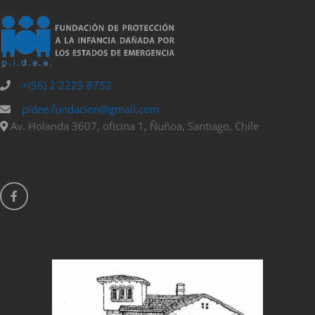
+(56) 2 2225 8752
pidee.fundacion@gmail.com
Av. Holanda 3607, oficina 1, Ñuñoa, Santiago, Chile