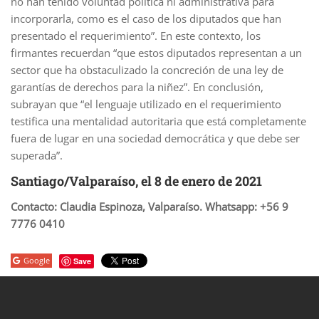
no han tenido voluntad política ni administrativa para
incorporarla, como es el caso de los diputados que han
presentado el requerimiento”. En este contexto, los
firmantes recuerdan “que estos diputados representan a un
sector que ha obstaculizado la concreción de una ley de
garantías de derechos para la niñez”. En conclusión,
subrayan que “el lenguaje utilizado en el requerimiento
testifica una mentalidad autoritaria que está completamente
fuera de lugar en una sociedad democrática y que debe ser
superada”.
Santiago/Valparaíso, el 8 de enero de 2021
Contacto: Claudia Espinoza, Valparaíso. Whatsapp: +56 9
7776 0410
Google
Save
porno
sahabet
grandpashabet
roketbet
onwin
ligobet
royalbet
sahab