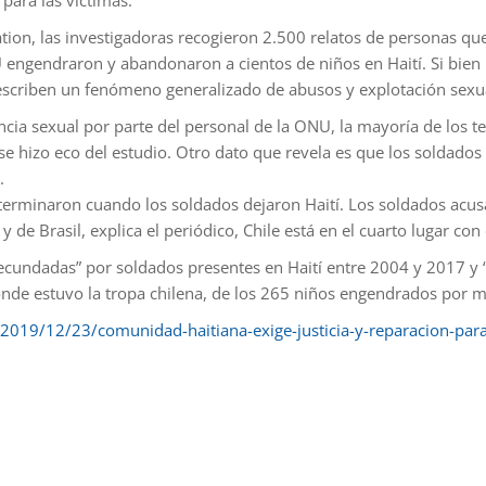
 para las víctimas.
on, las investigadoras recogieron 2.500 relatos de personas que 
 engendraron y abandonaron a cientos de niños en Haití. Si bien l
escriben un fenómeno generalizado de abusos y explotación sexu
ncia sexual por parte del personal de la ONU, la mayoría de los 
se hizo eco del estudio. Otro dato que revela es que los soldados
.
terminaron cuando los soldados dejaron Haití. Los soldados acu
 de Brasil, explica el periódico, Chile está en el cuarto lugar co
cundadas” por soldados presentes en Haití entre 2004 y 2017 y “
 donde estuvo la tropa chilena, de los 265 niños engendrados por 
/2019/12/23/comunidad-haitiana-exige-justicia-y-reparacion-para