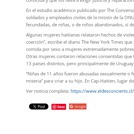
conocida y que los lleva a exigir justicia y reparación
En el estudio académico publicado por The Conversati
soldados y empleados civiles de la misión de la ONU
fecundadas, de niñas, o de niños abandonados, sí d
Algunas mujeres haitianas relataron hechos de viole
coerción”, escribe el diario The New York Times que 
comida por sexo a mujeres extremadamente pobres
Otras mujeres contaron relaciones consentidas que 
13 países distintos, pero principalmente de Uruguay y
“Niñas de 11 años fueron abusadas sexualmente o fe
miseria” para criar a su hijo. En Cap-Haitien, lugar
Ver noticia completa:
https://www.eldesconcierto.cl
Google
Save