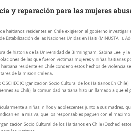
cia y reparación para las mujeres abus
 de haitianos residentes en Chile exigieron al gobierno investiga
de Estabilización de las Naciones Unidas en Haití (MINUSTAH). A
ora de historia de la Universidad de Birmingham, Sabina Lee, y la c
laciones de las que fueron víctimas mujeres y niñas haitianas por
aitiana residente en Chile condenó estos hechos de violencia sexu
tares de la misión chilena.
s OSCHEC (Organización Socio Cultural de los Haitianos En Chile),
nnes au Chili), la comunidad haitiana hizo un llamado a que el 
ticularmente a niñas, niños y adolescentes junto a sus madres, que
 indican en la misiva, que los responsables paguen con el máximo
ganización Socio Cultural de los Haitianos en Chile (Oschec) est