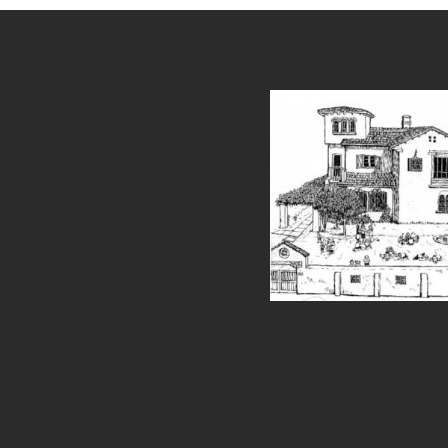
et
grandpashabet
sahabet