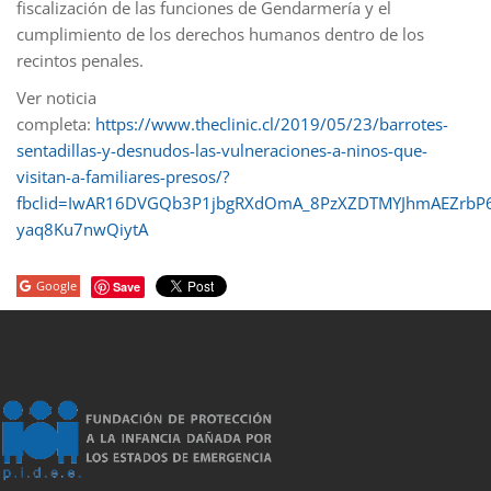
fiscalización de las funciones de Gendarmería y el
cumplimiento de los derechos humanos dentro de los
recintos penales.
Ver noticia
completa:
https://www.theclinic.cl/2019/05/23/barrotes-
sentadillas-y-desnudos-las-vulneraciones-a-ninos-que-
visitan-a-familiares-presos/?
fbclid=IwAR16DVGQb3P1jbgRXdOmA_8PzXZDTMYJhmAEZrbP6
yaq8Ku7nwQiytA
Google
Save
porno
sahabet
grandpashabet
grandpashabet
roketbet
grandpashab