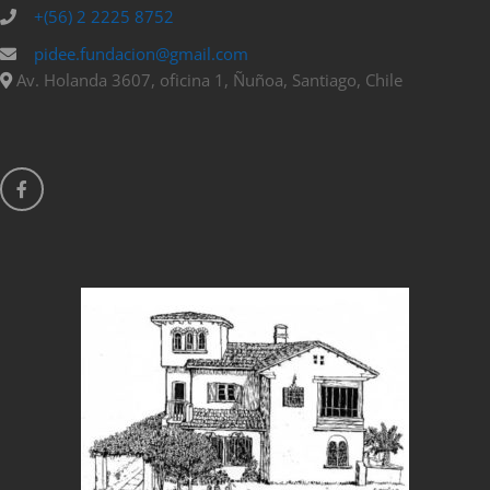
+(56) 2 2225 8752
pidee.fundacion@gmail.com
Av. Holanda 3607, oficina 1, Ñuñoa, Santiago, Chile