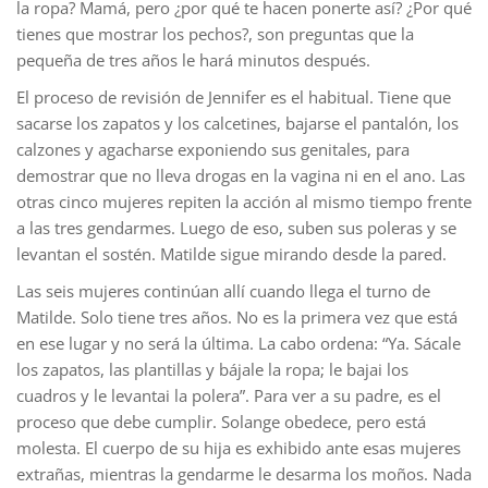
la ropa? Mamá, pero ¿por qué te hacen ponerte así? ¿Por qué
tienes que mostrar los pechos?, son preguntas que la
pequeña de tres años le hará minutos después.
El proceso de revisión de Jennifer es el habitual. Tiene que
sacarse los zapatos y los calcetines, bajarse el pantalón, los
calzones y agacharse exponiendo sus genitales, para
demostrar que no lleva drogas en la vagina ni en el ano. Las
otras cinco mujeres repiten la acción al mismo tiempo frente
a las tres gendarmes. Luego de eso, suben sus poleras y se
levantan el sostén. Matilde sigue mirando desde la pared.
Las seis mujeres continúan allí cuando llega el turno de
Matilde. Solo tiene tres años. No es la primera vez que está
en ese lugar y no será la última. La cabo ordena: “Ya. Sácale
los zapatos, las plantillas y bájale la ropa; le bajai los
cuadros y le levantai la polera”. Para ver a su padre, es el
proceso que debe cumplir. Solange obedece, pero está
molesta. El cuerpo de su hija es exhibido ante esas mujeres
extrañas, mientras la gendarme le desarma los moños. Nada