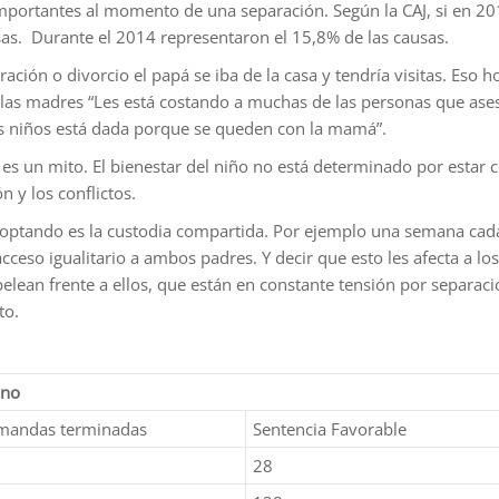
portantes al momento de una separación. Según la CAJ, si en 201
as. Durante el 2014 representaron el 15,8% de las causas.
ación o divorcio el papá se iba de la casa y tendría visitas. Eso
 las madres “Les está costando a muchas de las personas que ase
os niños está dada porque se queden con la mamá”.
es un mito. El bienestar del niño no está determinado por estar 
 y los conflictos.
doptando es la custodia compartida. Por ejemplo una semana cada 
ceso igualitario a ambos padres. Y decir que esto les afecta a los n
e pelean frente a ellos, que están en constante tensión por separa
to.
ino
emandas terminadas
Sentencia Favorable
28