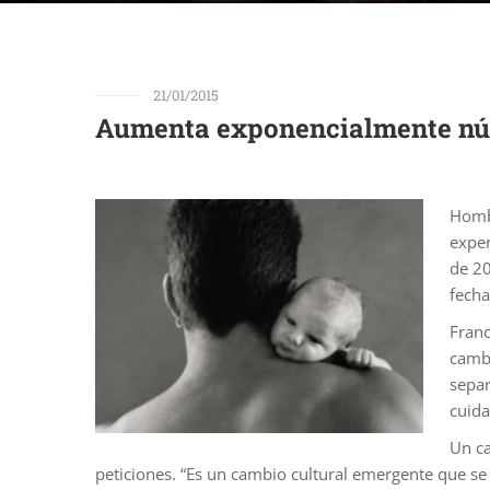
21/01/2015
Aumenta exponencialmente núme
Hombr
exper
de 20
fecha
Franc
cambi
separ
cuida
Un ca
peticiones. “Es un cambio cultural emergente que se a