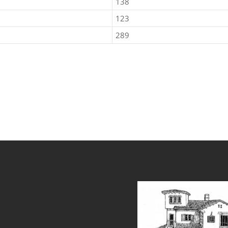
138
123
289
et
grandpashabet
sahabet