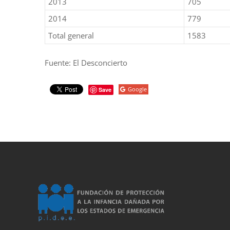
2013
705
2014
779
Total general
1583
Fuente: El Desconcierto
Google
Save
porno
sahabet
grandpashabet
roketbet
onwin
ligobet
royalbet
sahab