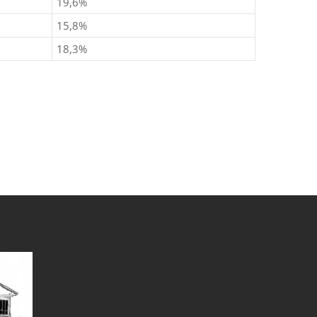
19,6%
15,8%
18,3%