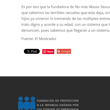
Es por eso que la fundadora de No más Abuso Sexual 
que sabemos las terribles secuelas que esta deja, 
hijos ya vivieron lo tremendo de las múltiples entre
trato digno y acorde a su edad, con un sistema que 
denuncien, pues sabemos que llegarán a un sistema
Fuente: El Mostrador
Google
Save
porno
sahabet
grandpashabet
roketbet
onwin
ligobet
royalbet
sahab