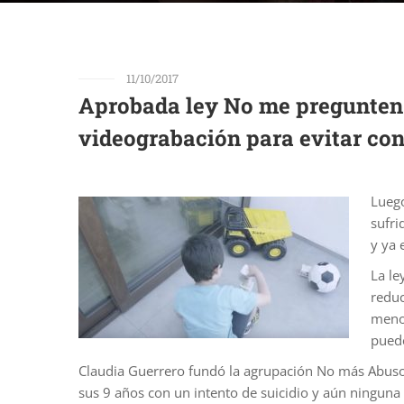
11/10/2017
Aprobada ley No me pregunten 
videograbación para evitar cont
Luego
sufri
y ya 
La le
reduc
menor
puede
Claudia Guerrero fundó la agrupación No más Abuso S
sus 9 años con un intento de suicidio y aún ninguna 