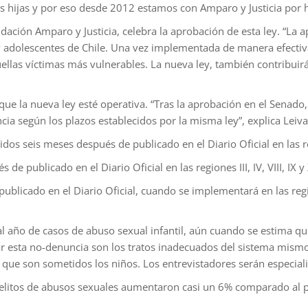
s hijas y por eso desde 2012 estamos con Amparo y Justicia por h
dación Amparo y Justicia, celebra la aprobación de esta ley. “La 
s y adolescentes de Chile. Una vez implementada de manera efectiva
las víctimas más vulnerables. La nueva ley, también contribuirá 
que la nueva ley esté operativa. “Tras la aprobación en el Senado,
cia según los plazos establecidos por la misma ley”, explica Leiva
os seis meses después de publicado en el Diario Oficial en las region
 publicado en el Diario Oficial en las regiones III, IV, VIII, IX y 
 publicado en el Diario Oficial, cuando se implementará en las reg
 año de casos de abuso sexual infantil, aún cuando se estima que
r esta no-denuncia son los tratos inadecuados del sistema mismo 
s que son sometidos los niños. Los entrevistadores serán especiali
delitos de abusos sexuales aumentaron casi un 6% comparado al 