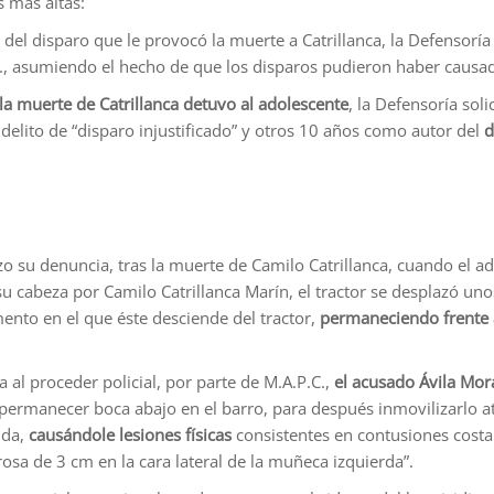
s más altas:
 del disparo que le provocó la muerte a Catrillanca, la Defensoría
., asumiendo el hecho de que los disparos pudieron haber causa
la muerte de Catrillanca detuvo al adolescente
, la Defensoría soli
l delito de “disparo injustificado” y otros 10 años como autor del
d
o su denuncia, tras la muerte de Camilo Catrillanca, cuando el ad
n su cabeza por Camilo Catrillanca Marín, el tractor se desplazó u
ento en el que éste desciende del tractor,
permaneciendo frente 
ia al proceder policial, por parte de M.A.P.C.,
el acusado Ávila Mor
 permanecer boca abajo en el barro, para después inmovilizarlo
lda,
causándole lesiones físicas
consistentes en contusiones costal
rosa de 3 cm en la cara lateral de la muñeca izquierda”.