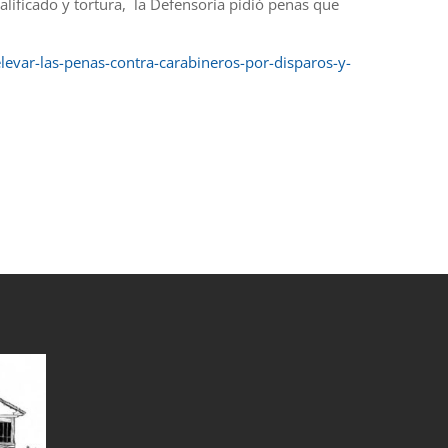
alificado y tortura, la Defensoría pidió penas que
levar-las-penas-contra-carabineros-por-disparos-y-