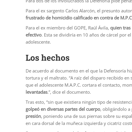
Para dos de los involucrados la Defenoría pide pena
Para el ex sargento Carlos Alarcón, el presunto autor
frustrado de homicidio calificado en contra de M.P.C
Para el ex miembro del GOPE, Raúl Ávila,
quien tras 
efectivo
. Esta se dividiría en 10 años de cárcel por e
adolescente.
Los hechos
De acuerdo al documento en el que la Defensoría hiz
tortura y el maltrato. “A raíz del disparo recibido e
que el adolescente M.A.P.C. cortara el contacto, mom
levantadas
.”, dice el documento.
Tras esto, “sin que existiera ningún tipo de resistenc
golpeó en diversas partes del cuerpo
, obligándolo a
presión
, poniendo una de sus piernas sobre su espa
en cara dorsal de la muñeca izquierda y cicatriz cost