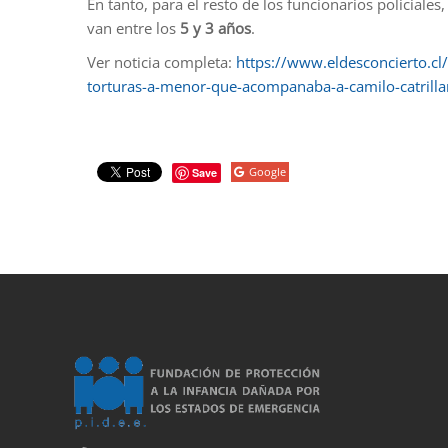
En tanto, para el resto de los funcionarios policial
van entre los
5 y 3 años
.
Ver noticia completa:
https://www.eldesconcierto.cl
torturas-a-menor-que-acompanaba-a-camilo-catrilla
Google
Save
porno
sahabet
grandpashabet
grandpashabet
roketbet
grandpashab