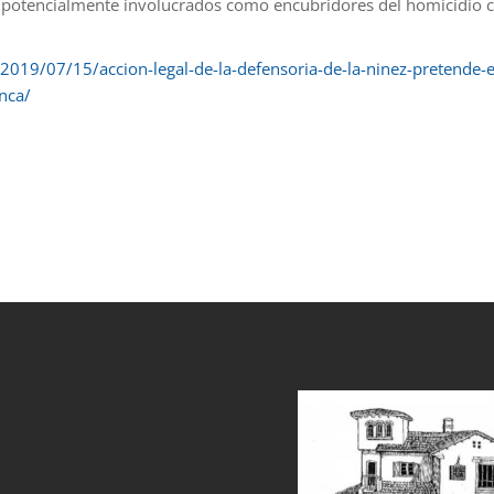
es, potencialmente involucrados como encubridores del homicidio c
/2019/07/15/accion-legal-de-la-defensoria-de-la-ninez-pretende-e
nca/
et